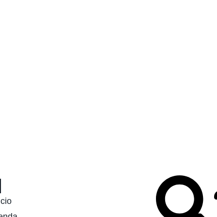
icio
enda