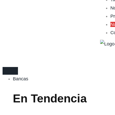
No
P
N
Co
Bancas
En Tendencia