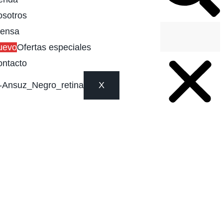
sotros
rensa
uevo
Ofertas especiales
ntacto
X