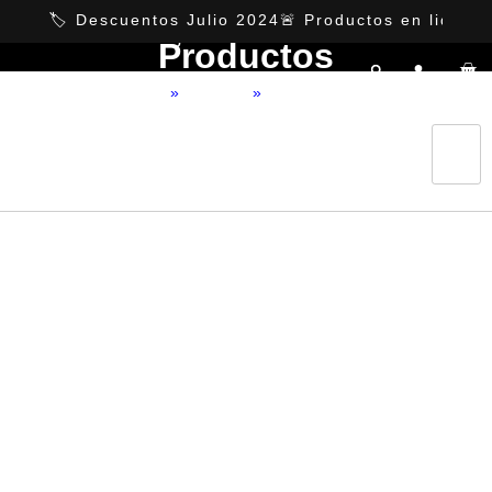
https://ansuzfurniture.com.mx
🏷️ Descuentos Julio 2024
🚨 Productos en liquida
Categorías
Productos
Home
»
Producto
»
Castela Verde