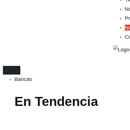
No
P
N
Co
Bancas
En Tendencia