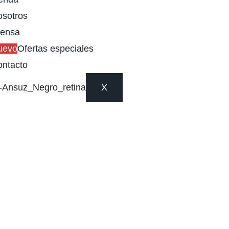
sotros
rensa
uevo
Ofertas especiales
ntacto
X