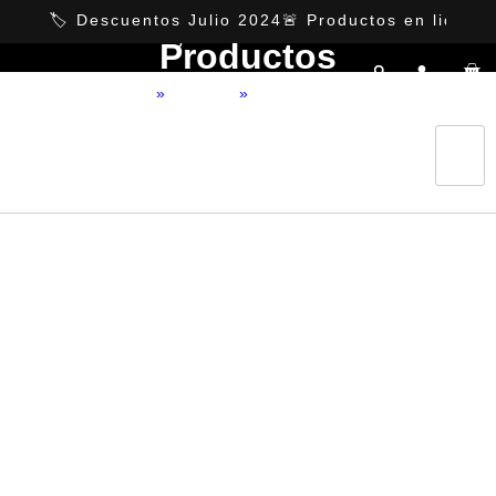
https://ansuzfurniture.com.mx
🏷️ Descuentos Julio 2024
🚨 Productos en liquida
Categorías
Productos
Home
»
Producto
»
Camila laca Negra