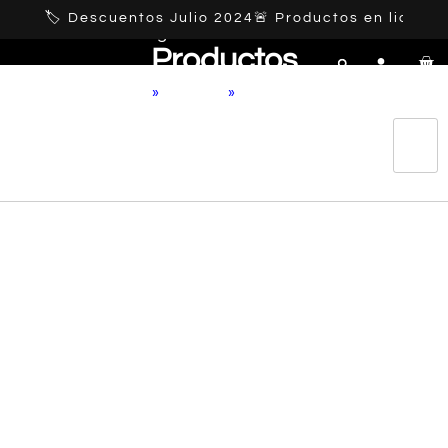
https://ansuzfurniture.com.mx
🏷️ Descuentos Julio 2024
🚨 Productos en liquida
Categorías
Productos
Home
»
Producto
»
Demeter verde