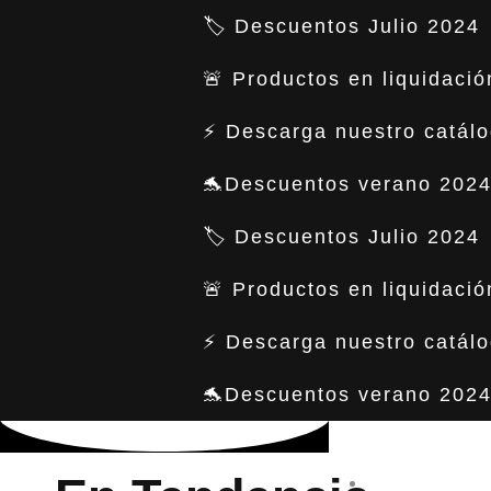
https://ansuzfurniture.com.mx
🏷️ Descuentos Julio 2024
Bancas
🚨 Productos en liquidació
En Tendencia
⚡ Descarga nuestro catál
🐬Descuentos verano 2024
Lana
🏷️ Descuentos Julio 2024
🚨 Productos en liquidació
Ver todos
⚡ Descarga nuestro catál
🐬Descuentos verano 2024
Mesas
INICIO