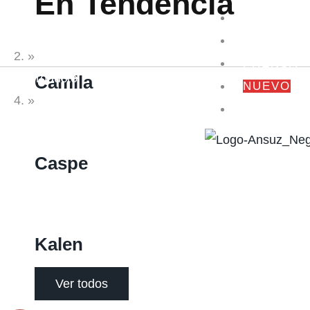
En Tendencia
TIENDA
Home
NOSOTR
»
PRENSA
Producto
Camila
NUEVO
OF
»
CONTACT
Nerea Verde
Caspe
Kalen
Ver todos