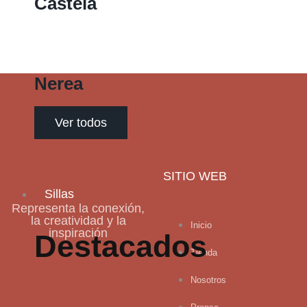
Castela
Nerea
Ver todos
SITIO WEB
Sillas
Representa la conexión,
la creatividad y la
Inicio
inspiración
Destacados
Tienda
Nosotros