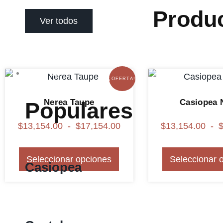
Produ
Ver todos
Camas
¡OFERTA!
Nerea Taupe
Casiopea 
Populares
$
13,154.00
-
$
17,154.00
$
13,154.00
-
Seleccionar opciones
Seleccionar 
Casiopea