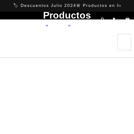
https://ansuzfurniture.com.mx
🏷️ Descuentos Julio 2024
🚨 Productos en liquida
Categorías
Productos
Home
»
Producto
»
Ono Gris claro