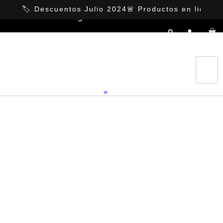
https://ansuzfurniture.com.mx
🏷️ Descuentos Julio 2024
🚨 Productos en liquida
Categorías
Tienda
Home
»
Producto