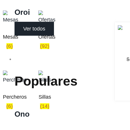
Oroi
Ver todos
Mesas
Ofertas
(6)
(92)
Sofás
$
Populares
Percheros
Sillas
(6)
(14)
Ono