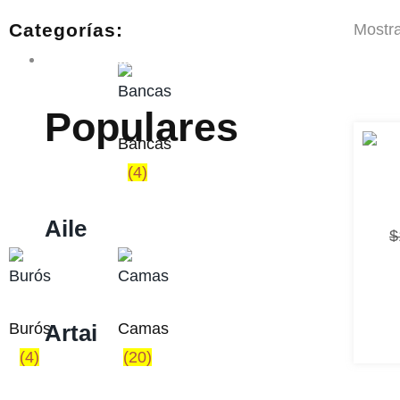
Categorías:
Mostr
Percheros
Populares
Bancas
(4)
Aile
$
Burós
Camas
Artai
(4)
(20)