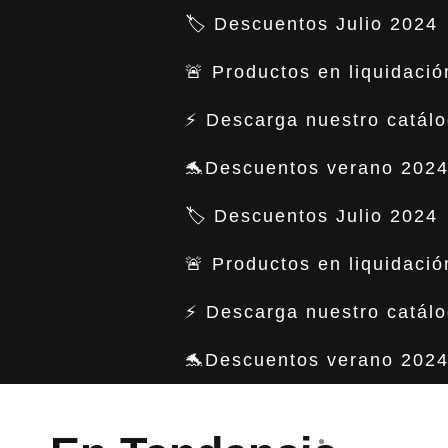
https://ansuzfurniture.com.mx
🏷️ Descuentos Julio 2024
Bancas
🚨 Productos en liquidació
En Tendencia
⚡ Descarga nuestro catál
🐬Descuentos verano 2024
Lana
🏷️ Descuentos Julio 2024
🚨 Productos en liquidació
Ver todos
⚡ Descarga nuestro catál
🐬Descuentos verano 2024
Mesas
INICIO