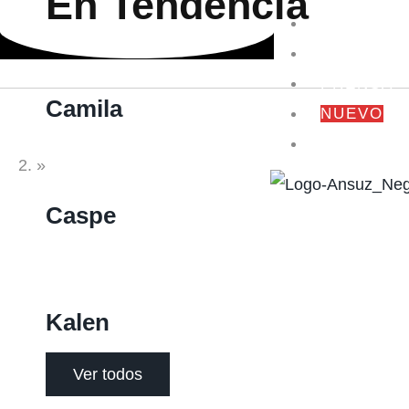
En Tendencia
TIENDA
NOSOTR
PRENSA
Camila
NUEVO
OF
Home
CONTACT
»
Producto
Caspe
Kalen
Ver todos