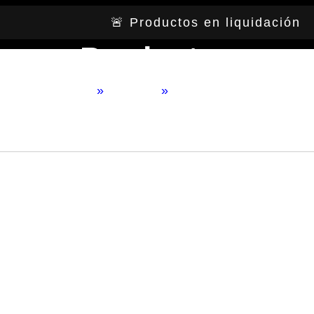
🚨 Productos en liquidación
esas
Percheros
Sofás
Burós
Camas
Si
Productos
INICIO
TIENDA
NOSOTROS
PRENSA
Home
»
Producto
»
Castela Verde