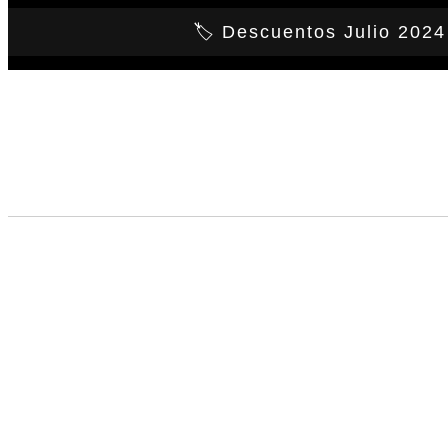
https://ansuzfurniture.com.mx
🏷️ Descuentos Julio 2024
Bancas
M